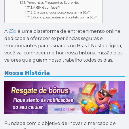
Perguntas Frequentes Sobre Nós
A 65x é confiável?
Em quais jogos posso apostar na 65x?
Como posso entrar em contato com a 65x?
A
65x
é uma plataforma de entretenimento online
dedicada a oferecer experiências seguras e
emocionantes para usuários no Brasil. Nesta página,
você vai conhecer melhor nossa história, missão e os
valores que guiam nosso trabalho todos os dias.
Nossa História
Fundada com o objetivo de inovar o mercado de