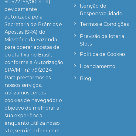
50.527.156/0001-01),
Isenção de
devidamente
Responsabilidade
autorizada pela
Termos e Condições
Secretaria de Prêmios e
Apostas (SPA) do
Previsão da loteria
Ministério da Fazenda
Slots
para operar apostas de
Política de Cookies
quota fixa no Brasil,
conforme a Autorização
Licenciamento
SPA/MF n.º 79/2024.
Para prestarmos os
Blog
nossos serviços,
utilizamos certos
cookies de navegador o
objetivo de melhorar a
sua experiência
enquanto utiliza nosso
site, sem interferir com