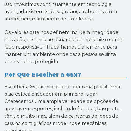
isso, investimos continuamente em tecnologia
avançada, sistemas de segurança robustos e um
atendimento ao cliente de excelência.
Os valores que nos definem incluem integridade,
inovação, respeito ao usuário e compromisso com o
jogo responsável. Trabalhamos diariamente para
manter um ambiente onde cada pessoa se sinta
bem-vinda e protegida.
Por Que Escolher a 65x?
Escolher a 65x significa optar por uma plataforma
que coloca o jogador em primeiro lugar.
Oferecemos uma ampla variedade de opções de
apostas em esportes, incluindo futebol, basquete,
tênis e muito mais, além de centenas de jogos de
cassino com gráficos modernos e mecânicas
envolventes.