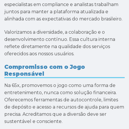
especialistas em compliance e analistas trabalham
juntos para manter a plataforma atualizada e
alinhada com as expectativas do mercado brasileiro.
Valorizamos a diversidade, a colaboração e o
desenvolvimento contínuo. Essa cultura interna
reflete diretamente na qualidade dos serviços
oferecidos aos nossos usuários.
Compromisso com o Jogo
Responsável
Na 65x, promovemos o jogo como uma forma de
entretenimento, nunca como solução financeira.
Oferecemos ferramentas de autocontrole, limites
de depósito e acesso a recursos de ajuda para quem
precisa. Acreditamos que a diversão deve ser
sustentável e consciente.