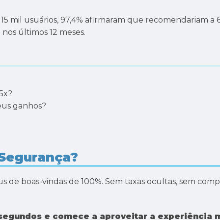
5 mil usuários, 97,4% afirmaram que recomendariam a 65x
nos últimos 12 meses.
5x?
eus ganhos?
 Segurança?
nus de boas-vindas de 100%. Sem taxas ocultas, sem com
egundos e comece a aproveitar a experiência ma