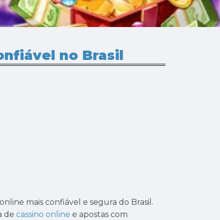
nfiável no Brasil
nline mais confiável e segura do Brasil.
a de
cassino online
e apostas com