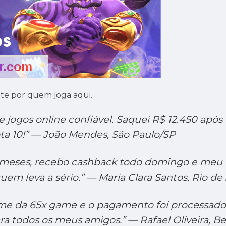
nte por quem joga aqui.
jogos online confiável. Saquei R$ 12.450 após
ota 10!” — João Mendes, São Paulo/SP
8 meses, recebo cashback todo domingo e meu
em leva a sério.” — Maria Clara Santos, Rio de
me da 65x game e o pagamento foi processado 
a todos os meus amigos.” — Rafael Oliveira, B