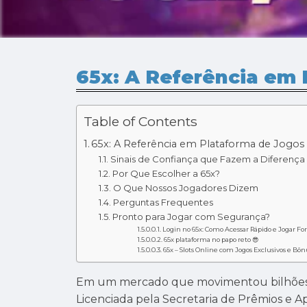
65x: A Referência em 
Table of Contents
65x: A Referência em Plataforma de Jogos 
Sinais de Confiança que Fazem a Diferença
Por Que Escolher a 65x?
O Que Nossos Jogadores Dizem
Perguntas Frequentes
Pronto para Jogar com Segurança?
Login no 65x: Como Acessar Rápido e Jogar F
65x plataforma no papo reto 😎
65x – Slots Online com Jogos Exclusivos e Bôn
Em um mercado que movimentou bilhões
Licenciada pela Secretaria de Prêmios e 