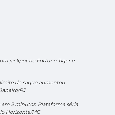
 um jackpot no Fortune Tiger e
 limite de saque aumentou
 Janeiro/RJ
em 3 minutos. Plataforma séria
elo Horizonte/MG