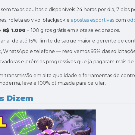
sem taxas ocultas e disponíveis 24 horas por dia, 7 dias 
es, roleta ao vivo, blackjack e
apostas esportivas
com
odd
 R$ 1.000
+ 100 giros grátis em slots selecionados.
al de até 15%, limite de saque maior e gerente de con
t, WhatsApp e telefone — resolvemos 95% das solicitaç
vadoras e prêmios progressivos que já pagaram mais de
 transmissão em alta qualidade e ferramentas de contr
oderna, leve e 100% otimizada para celular.
s Dizem