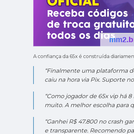
A confiança da 65x é construída diariame
“Finalmente uma plataforma de 
caiu na hora via Pix. Suporte n
“Como jogador de 65x vip há 
muito. A melhor escolha para qu
“Ganhei R$ 47.800 no crash ga
e transparente. Recomendo par