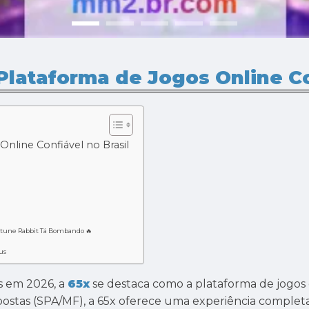
Plataforma de Jogos Online Co
Online Confiável no Brasil
ortune Rabbit Tá Bombando 🔥
us
 em 2026, a
65x
se destaca como a plataforma de jogos o
Apostas (SPA/MF), a 65x oferece uma experiência complet