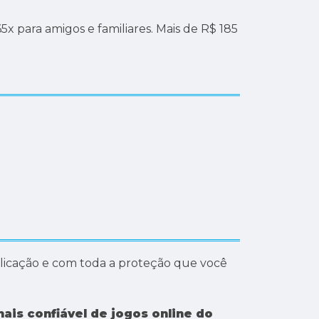
 para amigos e familiares. Mais de R$ 185
plicação e com toda a proteção que você
is confiável de jogos online do