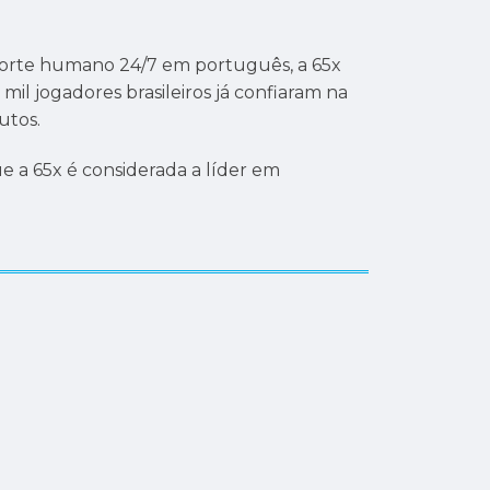
porte humano 24/7 em português, a 65x
il jogadores brasileiros já confiaram na
utos.
e a 65x é considerada a líder em