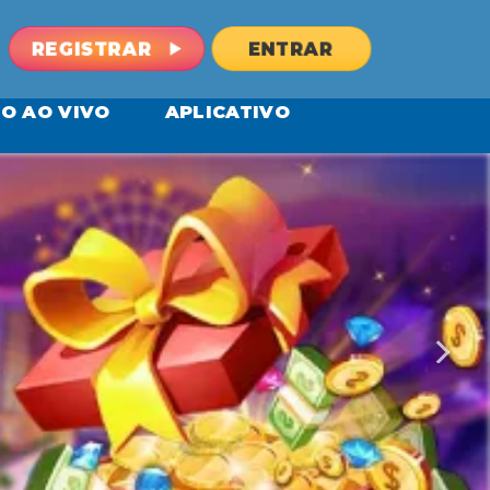
REGISTRAR
ENTRAR
O AO VIVO
APLICATIVO