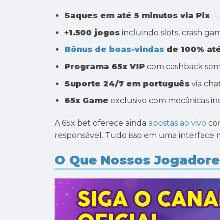
Saques em até 5 minutos via Pix
— 
+1.500 jogos
incluindo slots, crash gam
Bônus de boas-vindas
de 100% até
Programa 65x VIP
com cashback seman
Suporte 24/7 em português
via cha
65x Game
exclusivo com mecânicas ino
A 65x bet oferece ainda
apostas ao vivo
com
responsável. Tudo isso em uma interface m
O Que Nossos Jogadore