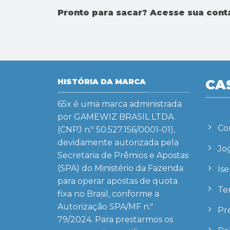
Pronto para sacar? Acesse sua con
CA
HISTÓRIA DA MARCA
65x
é uma marca administrada
por GAMEWIZ BRASIL LTDA.
Co
(CNPJ n.º 50.527.156/0001-01),
devidamente autorizada pela
Jo
Secretaria de Prêmios e Apostas
(SPA) do Ministério da Fazenda
Is
para operar apostas de quota
Te
fixa no Brasil, conforme a
Autorização SPA/MF n.º
Pre
79/2024. Para prestarmos os