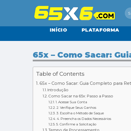
Skip
to
content
INÍCIO
PLATAFORMA
65x – Como Sacar: Gui
Table of Contents
65x – Como Sacar: Guia Completo para Ret
Introdução
Como Sacar na 65x: Passo a Passo
1. Acesse Sua Conta
2. Verifique Seus Ganhos
3. Escolha o Método de Saque
4. Preencha os Dados Necessários
5. Confirme a Solicitação
Tempo de Processamento