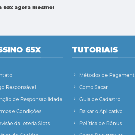
ta 65x agora mesmo!
SSINO 65X
TUTORIAIS
ntato
Métodos de Pagament
go Responsável
Como Sacar
enção de Responsabilidade
Guia de Cadastro
rmos e Condições
Baixar o Aplicativo
visão da loteria Slots
Política de Bônus