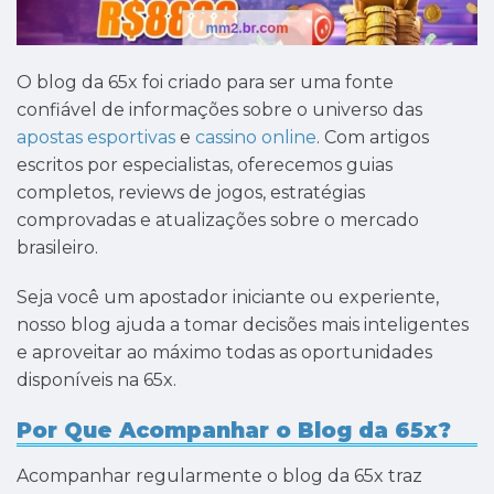
O blog da 65x foi criado para ser uma fonte
confiável de informações sobre o universo das
apostas esportivas
e
cassino online
. Com artigos
escritos por especialistas, oferecemos guias
completos, reviews de jogos, estratégias
comprovadas e atualizações sobre o mercado
brasileiro.
Seja você um apostador iniciante ou experiente,
nosso blog ajuda a tomar decisões mais inteligentes
e aproveitar ao máximo todas as oportunidades
disponíveis na 65x.
Por Que Acompanhar o Blog da 65x?
Acompanhar regularmente o blog da 65x traz