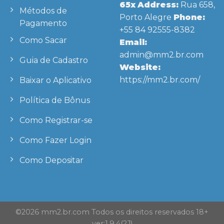
65x
Address:
Rua 658,
Métodos de
Porto Alegre
Phone:
Pagamento
+55 84 92555-8382
Como Sacar
Email:
admin@mm2.br.com
Guia de Cadastro
Website:
https://mm2.br.com/
Baixar o Aplicativo
Política de Bônus
Como Registrar-se
Como Fazer Login
Como Depositar
©2026 mm2.br.com Todos os direitos reservados 18+
ver:1.9.4(2J)