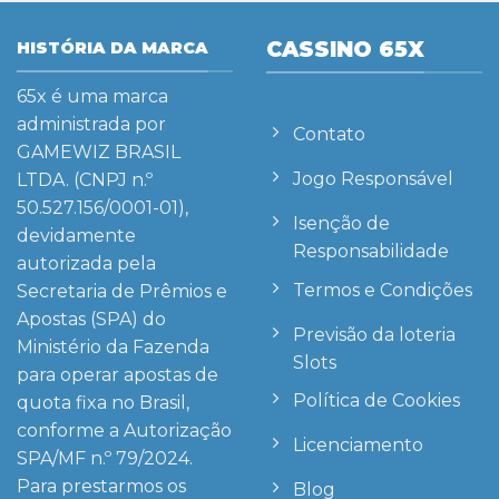
CASSINO 65X
HISTÓRIA DA MARCA
65x
é uma marca
administrada por
Contato
GAMEWIZ BRASIL
Jogo Responsável
LTDA. (CNPJ n.º
50.527.156/0001-01),
Isenção de
devidamente
Responsabilidade
autorizada pela
Termos e Condições
Secretaria de Prêmios e
Apostas (SPA) do
Previsão da loteria
Ministério da Fazenda
Slots
para operar apostas de
Política de Cookies
quota fixa no Brasil,
conforme a Autorização
Licenciamento
SPA/MF n.º 79/2024.
Para prestarmos os
Blog