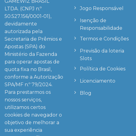
GAMEWIZ BRASIL
Jogo Responsável
LTDA. (CNPJ n.º
50.527.156/0001-01),
Isenção de
devidamente
Responsabilidade
autorizada pela
Termos e Condições
Secretaria de Prêmios e
Apostas (SPA) do
Previsão da loteria
Ministério da Fazenda
Slots
para operar apostas de
Política de Cookies
quota fixa no Brasil,
conforme a Autorização
Licenciamento
SPA/MF n.º 79/2024.
Para prestarmos os
Blog
nossos serviços,
utilizamos certos
cookies de navegador o
objetivo de melhorar a
sua experiência