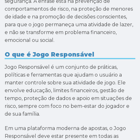
segurança. A ênfase está na prevenção de
comportamentos de risco, na proteção de menores
de idade e na promoção de decisões conscientes,
para que o jogo permaneça uma atividade de lazer,
e não se transforme em problema financeiro,
emocional ou social.
O que é Jogo Responsável
Jogo Responsável é um conjunto de práticas,
políticas e ferramentas que ajudam o usuário a
manter controle sobre sua atividade de jogo. Ele
envolve educação, limites financeiros, gestão de
tempo, proteção de dados e apoio em situações de
risco, sempre com foco no bem-estar do jogador e
de sua família.
Em uma plataforma moderna de apostas, o Jogo
Responsável deve estar presente em todas as