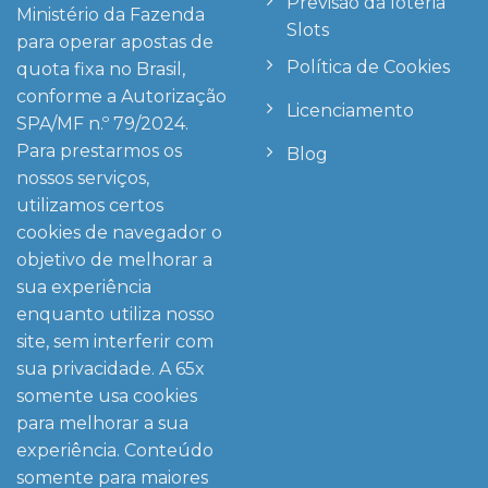
Previsão da loteria
Ministério da Fazenda
Slots
para operar apostas de
Política de Cookies
quota fixa no Brasil,
conforme a Autorização
Licenciamento
SPA/MF n.º 79/2024.
Para prestarmos os
Blog
nossos serviços,
utilizamos certos
cookies de navegador o
objetivo de melhorar a
sua experiência
enquanto utiliza nosso
site, sem interferir com
sua privacidade. A
65x
somente usa cookies
para melhorar a sua
experiência. Conteúdo
somente para maiores