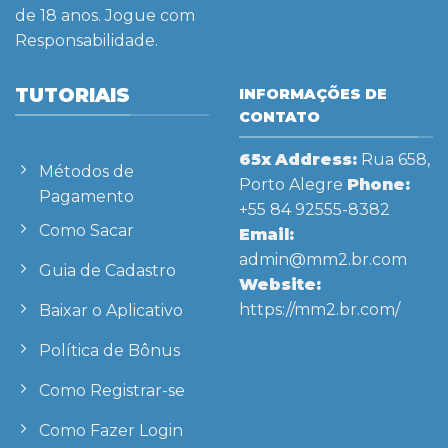
de 18 anos. Jogue com
Responsabilidade.
TUTORIAIS
INFORMAÇÕES DE
CONTATO
65x
Address:
Rua 658,
Métodos de
Porto Alegre
Phone:
Pagamento
+55 84 92555-8382
Como Sacar
Email:
admin@mm2.br.com
Guia de Cadastro
Website:
https://mm2.br.com/
Baixar o Aplicativo
Política de Bônus
Como Registrar-se
Como Fazer Login