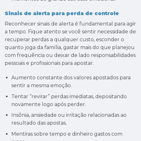
Sinais de alerta para perda de controle
Reconhecer sinais de alerta é fundamental para agir
a tempo. Fique atento se você sentir necessidade de
recuperar perdas a qualquer custo, esconder o
quanto joga da família, gastar mais do que planejou
com frequência ou deixar de lado responsabilidades
pessoais e profissionais para apostar.
Aumento constante dos valores apostados para
sentir a mesma emoção.
Tentar “revirar” perdas imediatas, depositando
novamente logo após perder.
Insônia, ansiedade ou irritação relacionadas ao
resultado das apostas.
Mentiras sobre tempo e dinheiro gastos com