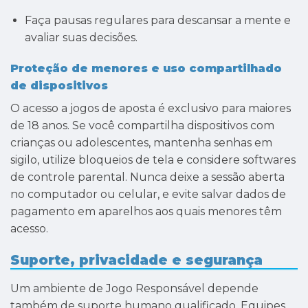
Faça pausas regulares para descansar a mente e
avaliar suas decisões.
Proteção de menores e uso compartilhado
de dispositivos
O acesso a jogos de aposta é exclusivo para maiores
de 18 anos. Se você compartilha dispositivos com
crianças ou adolescentes, mantenha senhas em
sigilo, utilize bloqueios de tela e considere softwares
de controle parental. Nunca deixe a sessão aberta
no computador ou celular, e evite salvar dados de
pagamento em aparelhos aos quais menores têm
acesso.
Suporte, privacidade e segurança
Um ambiente de Jogo Responsável depende
também de suporte humano qualificado. Equipes