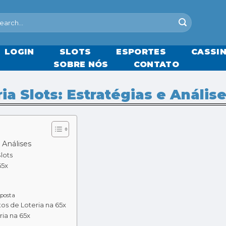
LOGIN
SLOTS
ESPORTES
CASSIN
SOBRE NÓS
CONTATO
ia Slots: Estratégias e Anális
e Análises
lots
65x
posta
os de Loteria na 65x
ria na 65x