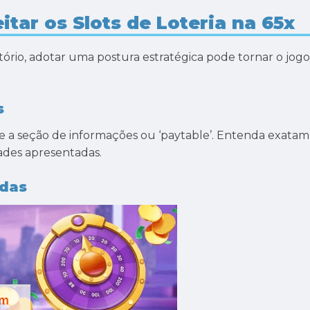
itar os Slots de Loteria na 65x
tório, adotar uma postura estratégica pode tornar o jog
s
se a seção de informações ou ‘paytable’. Entenda exata
dades apresentadas.
das