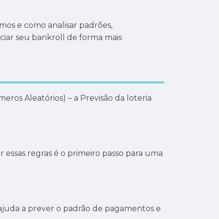
mos e como analisar padrões,
ciar seu bankroll de forma mais
ros Aleatórios) – a Previsão da loteria
er essas regras é o primeiro passo para uma
a) ajuda a prever o padrão de pagamentos e