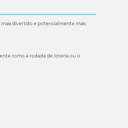
o mais divertido e potencialmente mais
mente como a rodada de loteria ou o