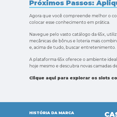
Próximos Passos: Apli
Agora que você compreende melhor o concei
colocar esse conhecimento em prática.
Navegue pelo vasto catálogo da 65x, utili
mecânicas de bônus e loteria mais combin
e, acima de tudo, buscar entretenimento.
A plataforma 65x oferece o ambiente ideal
hoje mesmo e descubra novas camadas de d
Clique aqui para explorar os slots c
CA
HISTÓRIA DA MARCA