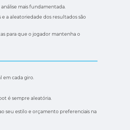
a análise mais fundamentada.
e a aleatoriedade dos resultados são
ntas para que o jogador mantenha o
l em cada giro.
ot é sempre aleatória.
ao seu estilo e orçamento preferenciais na