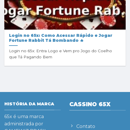
Login no 65x: Como Acessar Rápido e Jogar
Fortune Rabbit Tá Bombando 🔥
Login no 65x: Entra Logo e Vem pro Jogo do Coelho
que Tá Pagando Bem
CASSINO 65X
HISTÓRIA DA MARCA
65x
é uma marca
administrada por
Contato