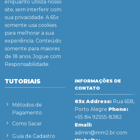
enquanto utiliza nosso
site, sem interferir com
sua privacidade. A
65x
somente usa cookies
para melhorar a sua
experiência. Conteúdo
somente para maiores
de 18 anos. Jogue com
Responsabilidade.
TUTORIAIS
INFORMAÇÕES DE
CONTATO
65x
Address:
Rua 658,
Métodos de
Porto Alegre
Phone:
Pagamento
+55 84 92555-8382
Como Sacar
Email:
admin@mm2.br.com
Guia de Cadastro