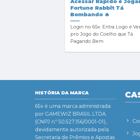
Acessar Rápido e Joga
Fortune Rabbit Tá
Bombando 🔥
Login no 65x: Entra Logo e V
pro Jogo do Coelho que Tá
Pagando Bem
CA
HISTÓRIA DA MARCA
65x
é uma marca administrada
por GAMEWIZ BRASIL LTDA.
Co
(CNPJ n.º 50.527.156/0001-01),
devidamente autorizada pela
Jo
Secretaria de Prêmios e Apostas