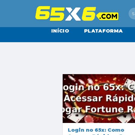
Skip
to
content
INÍCIO
PLATAFORMA
Login no 65x: Como